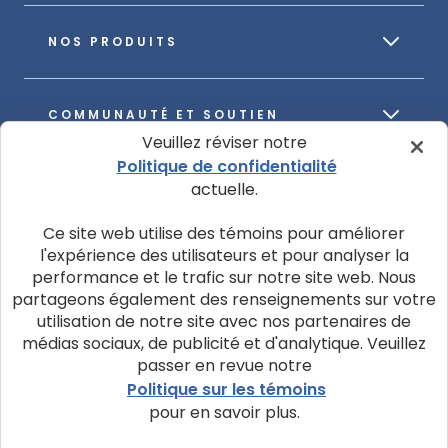
NOS PRODUITS
COMMUNAUTÉ ET SOUTIEN
Veuillez réviser notre
Politique de confidentialité
actuelle.
À PROPOS DE NOTRE ENTREPRISE
Ce site web utilise des témoins pour améliorer
l'expérience des utilisateurs et pour analyser la
performance et le trafic sur notre site web. Nous
partageons également des renseignements sur votre
utilisation de notre site avec nos partenaires de
© 2026 La société Blue Buffalo ltée
médias sociaux, de publicité et d'analytique. Veuillez
Politique de confidentialité
Avis d’utilisation de témoins
passer en revue notre
Politique sur les témoins
Personnaliser les paramètres des témoins
pour en savoir plus.
Demandes de confidentialité des données