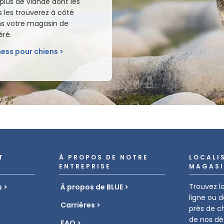
lus de viande dont les
s les trouverez à côté
ns votre magasin de
éré.
rness pour chiens
T
À PROPOS DE NOTRE
LOCALI
ENTREPRISE
MAGASI
Trouvez la
s
À propos de BLUE
ligne ou 
Carrières
près de c
de nos dét
FAQ