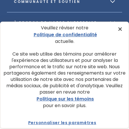
COMMUNAUTÉ ET SOUTIEN
À PROPOS DE NOTRE ENTREPRISE
Veuillez réviser notre
Politique de confidentialité
actuelle.
Ce site web utilise des témoins pour améliorer
l'expérience des utilisateurs et pour analyser la
© 2026 La société Blue Buffalo ltée
performance et le trafic sur notre site web. Nous
Politique de confidentialité
Avis d’utilisation de témoins
partageons également des renseignements sur votre
utilisation de notre site avec nos partenaires de
Personnaliser les paramètres des témoins
médias sociaux, de publicité et d'analytique. Veuillez
passer en revue notre
Demandes de confidentialité des données
Politique sur les témoins
Conditions d'utilisation
pour en savoir plus.
Personnaliser les paramètres