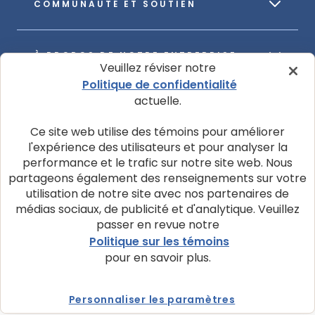
COMMUNAUTÉ ET SOUTIEN
À PROPOS DE NOTRE ENTREPRISE
Veuillez réviser notre
Politique de confidentialité
actuelle.
Ce site web utilise des témoins pour améliorer
l'expérience des utilisateurs et pour analyser la
© 2026 La société Blue Buffalo ltée
performance et le trafic sur notre site web. Nous
Politique de confidentialité
Avis d’utilisation de témoins
partageons également des renseignements sur votre
utilisation de notre site avec nos partenaires de
Personnaliser les paramètres des témoins
médias sociaux, de publicité et d'analytique. Veuillez
passer en revue notre
Demandes de confidentialité des données
Politique sur les témoins
Conditions d'utilisation
pour en savoir plus.
Personnaliser les paramètres