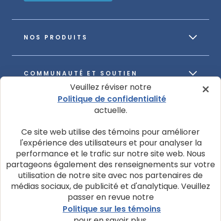
NOS PRODUITS
COMMUNAUTÉ ET SOUTIEN
Veuillez réviser notre
Politique de confidentialité
actuelle.
À PROPOS DE NOTRE ENTREPRISE
Ce site web utilise des témoins pour améliorer
l'expérience des utilisateurs et pour analyser la
performance et le trafic sur notre site web. Nous
partageons également des renseignements sur votre
utilisation de notre site avec nos partenaires de
© 2026 La société Blue Buffalo ltée
médias sociaux, de publicité et d'analytique. Veuillez
Politique de confidentialité
Avis d’utilisation de témoins
passer en revue notre
Politique sur les témoins
Personnaliser les paramètres des témoins
pour en savoir plus.