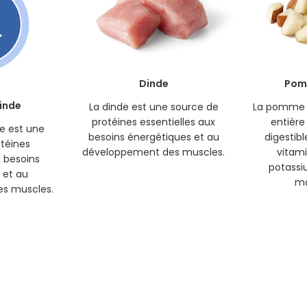
Dinde
Pom
dinde
La dinde est une source de
La pomme d
protéines essentielles aux
entière
de est une
besoins énergétiques et au
digestibl
téines
développement des muscles.
vitami
x besoins
potassi
 et au
ma
s muscles.