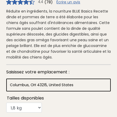
(78)
Écrire un avis
4.4
4.4
étoiles
sur
Réduite en ingrédients, la nourriture BLUE Basics Recette
5
dinde et pommes de terre a été élaborée pour les
,
valeur
chiens âgés souffrant d'intolérances alimentaires. Cette
de
formule sans poulet contient de la dinde de qualité
note
moyenne.
supérieure désossée, des glucides digestibles, ainsi que
Read
des acides gras oméga favorisant une peau saine et un
78
Reviews.
pelage brillant. Elle est de plus enrichie de glucosamine
Lien
vers
et de chondroïtine pour favoriser la santé articulaire et la
la
mobilité des chiens âgés.
même
page.