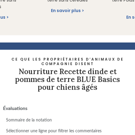
re sans
terre sans céréales
terre Poid
s
En savoir plus
lus
En s
CE QUE LES PROPRIÉTAIRES D’ANIMAUX DE
COMPAGNIE DISENT
Nourriture Recette dinde et
pommes de terre BLUE Basics
pour chiens âgés