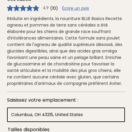
(10)
Écrire un avis
4.9
4.9
étoiles
sur
Réduite en ingrédients, la nourriture BLUE Basics Recette
5
agneau et pommes de terre sans céréales a été
,
valeur
élaborée pour les chiens de grande race souffrant
de
d'intolérances alimentaires. Cette formule sans poulet
note
moyenne.
contient de l'agneau de qualité supérieure désossé, des
Read
glucides digestibles, ainsi que des acides gras oméga
10
Reviews.
favorisant une peau saine et un pelage brillant. Enrichie
Lien
vers
de glucosamine et de chondroïtine pour favoriser la
la
santé articulaire et la mobilité des plus gros chiens, elle
même
page.
ne contient aucune céréale avec gluten, que certains
propriétaires d'animaux de compagnie préfèrent éviter.