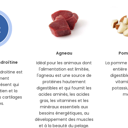
Agneau
Pom
ndroïtine
Idéal pour les animaux dont
La pomme d
l'alimentation est limitée,
entière
droïtine est
l'agneau est une source de
digestibl
ment
protéines hautement
vitami
ésent qui
digestibles et qui fournit les
potassi
tien et la
acides aminés, les acides
ma
 cartilages
gras, les vitamines et les
es.
minéraux essentiels aux
besoins énergétiques, au
développement des muscles
et à la beauté du pelage.