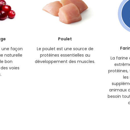
rge
Poulet
Fari
t une façon
Le poulet est une source de
ue naturelle
protéines essentielles au
La farine
le bon
développement des muscles.
extrêm
des voies
protéines, 
.
les
suppléme
animaux 
besoin tout
d