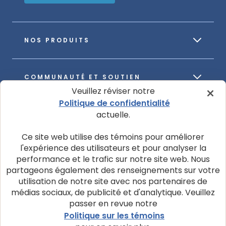
NOS PRODUITS
COMMUNAUTÉ ET SOUTIEN
Veuillez réviser notre
Politique de confidentialité
actuelle.
À PROPOS DE NOTRE ENTREPRISE
Ce site web utilise des témoins pour améliorer
l'expérience des utilisateurs et pour analyser la
performance et le trafic sur notre site web. Nous
partageons également des renseignements sur votre
utilisation de notre site avec nos partenaires de
© 2026 La société Blue Buffalo ltée
médias sociaux, de publicité et d'analytique. Veuillez
Politique de confidentialité
Avis d’utilisation de témoins
passer en revue notre
Politique sur les témoins
Personnaliser les paramètres des témoins