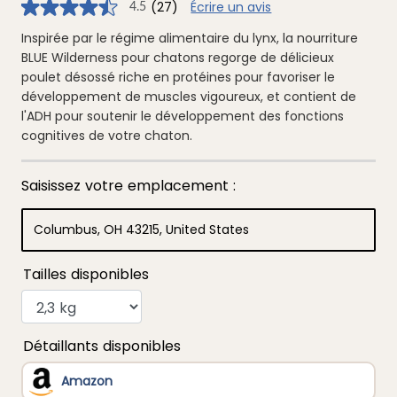
(27)
Écrire un avis
4.5
4.5
étoiles
sur
Inspirée par le régime alimentaire du lynx, la nourriture
5
BLUE Wilderness pour chatons regorge de délicieux
,
valeur
poulet désossé riche en protéines pour favoriser le
de
développement de muscles vigoureux, et contient de
note
moyenne.
l'ADH pour soutenir le développement des fonctions
Read
cognitives de votre chaton.
27
Reviews.
Lien
vers
la
même
page.