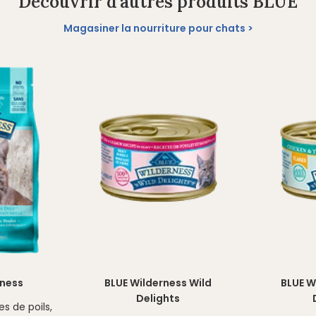
Découvrir d'autres produits BLUE
Magasiner la nourriture pour chats
rness
BLUE Wilderness Wild
BLUE W
Delights
s de poils,