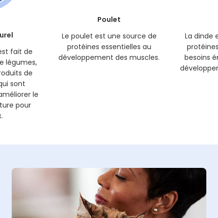
Poulet
urel
Le poulet est une source de
La dinde 
protéines essentielles au
protéines
st fait de
développement des muscles.
besoins é
 de légumes,
développe
roduits de
ui sont
méliorer le
iture pour
.