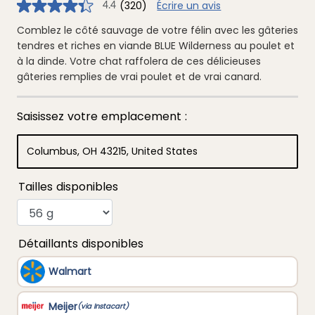
(320)
Écrire un avis
4.4
4.4
étoiles
sur
Comblez le côté sauvage de votre félin avec les gâteries
5
tendres et riches en viande BLUE Wilderness au poulet et
,
valeur
à la dinde. Votre chat raffolera de ces délicieuses
de
gâteries remplies de vrai poulet et de vrai canard.
note
moyenne.
Read
320
Reviews.
Lien
vers
la
même
page.