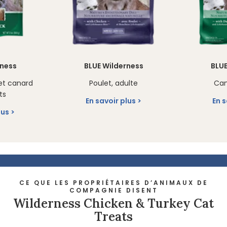
rness
BLUE Wilderness
BLUE
et canard
Poulet, adulte
Can
ts
En savoir plus
En s
lus
CE QUE LES PROPRIÉTAIRES D’ANIMAUX DE
COMPAGNIE DISENT
Wilderness Chicken & Turkey Cat
Treats