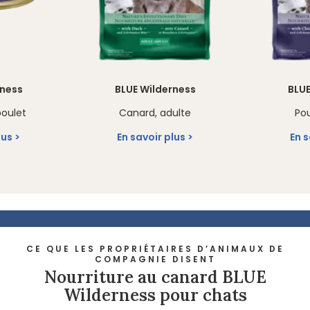
rness
BLUE Wilderness
BLUE
poulet
Canard, adulte
Pou
lus
En savoir plus
En s
CE QUE LES PROPRIÉTAIRES D’ANIMAUX DE
COMPAGNIE DISENT
Nourriture au canard BLUE
Wilderness pour chats