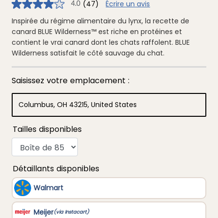
(47)
Écrire un avis
4.0
4.0
étoiles
sur
Inspirée du régime alimentaire du lynx, la recette de
5
canard BLUE Wilderness™ est riche en protéines et
,
valeur
contient le vrai canard dont les chats raffolent. BLUE
de
Wilderness satisfait le côté sauvage du chat.
note
moyenne.
Read
47
Reviews.
Lien
vers
la
même
page.