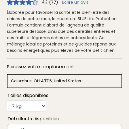
(77)
Écrire un avis
4.2
4.2
étoiles
sur
Élaborée pour favoriser la santé et le bien-être des
5
chiens de petite race, la nourriture BLUE Life Protection
,
valeur
Formula contient d'abord de l'agneau de qualité
de
supérieure désossé, ainsi que des céréales entières et
note
moyenne.
des fruits et légumes riches en antioxydants. Ce
Read
mélange idéal de protéines et de glucides répond aux
77
Reviews.
besoins énergétiques plus élevés de votre petit chien.
Lien
vers
la
même
page.