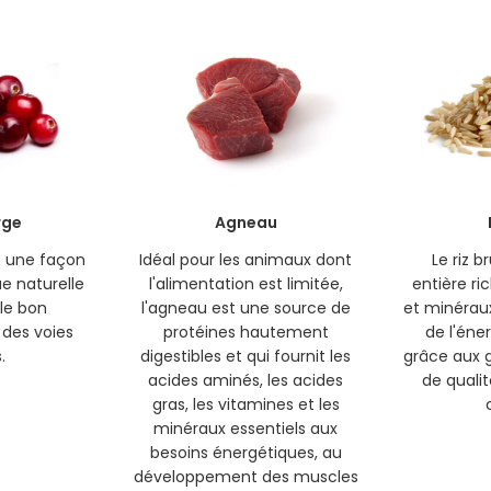
rge
Agneau
t une façon
Idéal pour les animaux dont
Le riz b
ue naturelle
l'alimentation est limitée,
entière ri
le bon
l'agneau est une source de
et minéraux
des voies
protéines hautement
de l'éner
.
digestibles et qui fournit les
grâce aux 
acides aminés, les acides
de qualit
gras, les vitamines et les
minéraux essentiels aux
besoins énergétiques, au
développement des muscles