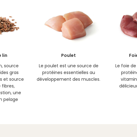
 lin
Poulet
Foi
in, source
Le poulet est une source de
Le foie de
ides gras
protéines essentielles au
protéin
s et source
développement des muscles.
vitamin
fibres,
délicieu
estion, une
n pelage