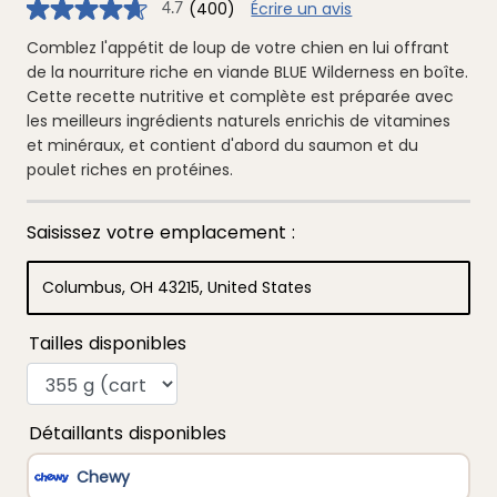
(400)
Écrire un avis
4.7
4.7
étoiles
sur
Comblez l'appétit de loup de votre chien en lui offrant
5
de la nourriture riche en viande BLUE Wilderness en boîte.
,
valeur
Cette recette nutritive et complète est préparée avec
de
les meilleurs ingrédients naturels enrichis de vitamines
note
moyenne.
et minéraux, et contient d'abord du saumon et du
Read
poulet riches en protéines.
400
Reviews.
Lien
vers
la
même
page.