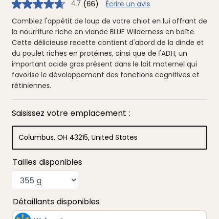
(66)
Écrire un avis
4.7
4.7
étoiles
sur
Comblez l'appétit de loup de votre chiot en lui offrant de
5
la nourriture riche en viande BLUE Wilderness en boîte.
,
valeur
Cette délicieuse recette contient d'abord de la dinde et
de
du poulet riches en protéines, ainsi que de l'ADH, un
note
moyenne.
important acide gras présent dans le lait maternel qui
Read
favorise le développement des fonctions cognitives et
66
Reviews.
rétiniennes.
Lien
vers
la
même
page.