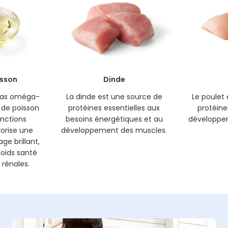
isson
Dinde
gras oméga-
La dinde est une source de
Le poulet
e de poisson
protéines essentielles aux
protéine
onctions
besoins énergétiques et au
développe
vorise une
développement des muscles.
ge brillant,
poids santé
 rénales.