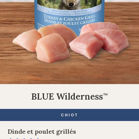
BLUE Wilderness
™
CHIOT
Dinde et poulet grillés