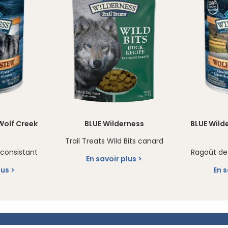
Wolf Creek
BLUE Wilderness
BLUE Wild
Trail Treats Wild Bits canard
consistant
Ragoût de
En savoir plus
lus
En s