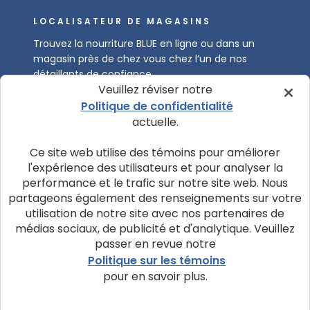
LOCALISATEUR DE MAGASINS
Trouvez la nourriture BLUE en ligne ou dans un
magasin près de chez vous chez l’un de nos
détaillants de confiance.
Veuillez réviser notre
Politique de confidentialité
Où acheter
actuelle.
Ce site web utilise des témoins pour améliorer
l'expérience des utilisateurs et pour analyser la
NOS PRODUITS
performance et le trafic sur notre site web. Nous
partageons également des renseignements sur votre
utilisation de notre site avec nos partenaires de
COMMUNAUTÉ ET SOUTIEN
médias sociaux, de publicité et d'analytique. Veuillez
passer en revue notre
Politique sur les témoins
À PROPOS DE NOTRE ENTREPRISE
pour en savoir plus.