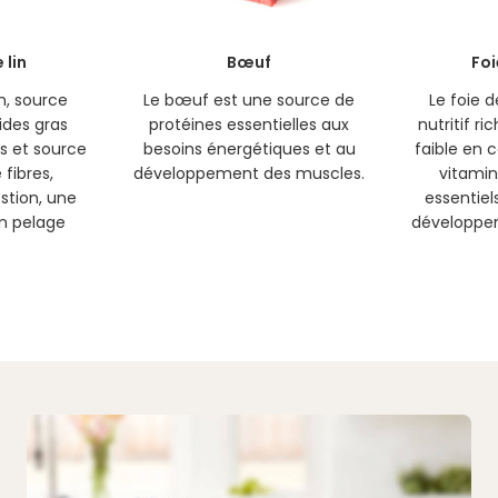
 lin
Bœuf
Foi
in, source
Le bœuf est une source de
Le foie 
ides gras
protéines essentielles aux
nutritif ri
s et source
besoins énergétiques et au
faible en c
fibres,
développement des muscles.
vitamin
estion, une
essentiels
n pelage
développe