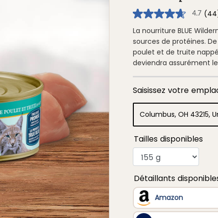
(44
4.7
4.7
étoiles
sur
La nourriture BLUE Wilder
5
sources de protéines. De
,
valeur
poulet et de truite napp
de
deviendra assurément le 
note
moyenne.
Read
44
Reviews.
Lien
vers
la
même
page.