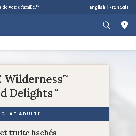
|
de votre famille.
English
Français
MC
 Wilderness
™
d Delights
™
CHAT ADULTE
et truite hachés