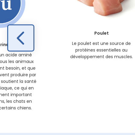
Poulet
Le poulet est une source de
rine
protéines essentielles au
 un acide aminé
développement des muscles.
tous les animaux
t besoin, et que
vent produire par
soutient la santé
diaque, ce qui en
ément important
ns, les chats en
certains chiens.