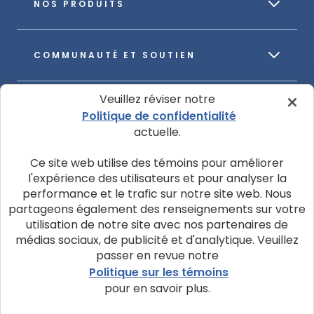
NOS PRODUITS
COMMUNAUTÉ ET SOUTIEN
Veuillez réviser notre
À PROPOS DE NOTRE ENTREPRISE
Politique de confidentialité
actuelle.
Ce site web utilise des témoins pour améliorer
l'expérience des utilisateurs et pour analyser la
performance et le trafic sur notre site web. Nous
© 2026 La société Blue Buffalo ltée
partageons également des renseignements sur votre
utilisation de notre site avec nos partenaires de
Politique de confidentialité
Avis d’utilisation de témoins
médias sociaux, de publicité et d'analytique. Veuillez
Personnaliser les paramètres des témoins
passer en revue notre
Politique sur les témoins
Demandes de confidentialité des données
pour en savoir plus.
Conditions d'utilisation