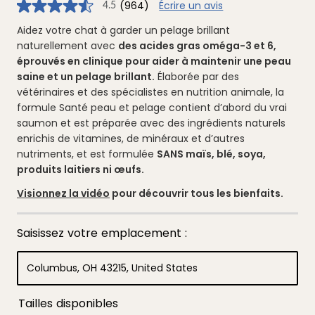
(964)
Écrire un avis
4.5
4.5
étoiles
sur
Aidez votre chat à garder un pelage brillant
5
naturellement avec
des acides gras oméga-3 et 6,
,
valeur
éprouvés en clinique pour aider à maintenir une peau
de
saine et un pelage brillant.
Élaborée par des
note
moyenne.
vétérinaires et des spécialistes en nutrition animale, la
Read
formule Santé peau et pelage contient d’abord du vrai
964
Reviews.
saumon et est préparée avec des ingrédients naturels
Lien
vers
enrichis de vitamines, de minéraux et d’autres
la
nutriments, et est formulée
SANS maïs, blé, soya,
même
page.
produits laitiers ni œufs.
Visionnez la vidéo
pour découvrir tous les bienfaits.