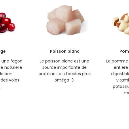
rge
Poisson blanc
Pom
t une façon
Le poisson blanc est une
La pomme d
ue naturelle
source importante de
entière
le bon
protéines et d'acides gras
digestibl
des voies
oméga-3.
vitami
.
potassi
ma