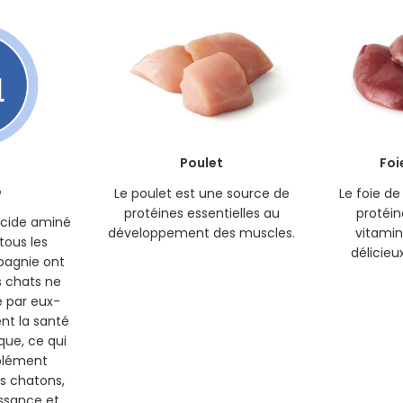
Poulet
Foi
e
Le poulet est une source de
Le foie de
protéines essentielles au
protéin
acide aminé
développement des muscles.
vitamin
tous les
délicieu
agnie ont
s chats ne
 par eux-
nt la santé
que, ce qui
pplément
s chatons,
issance et