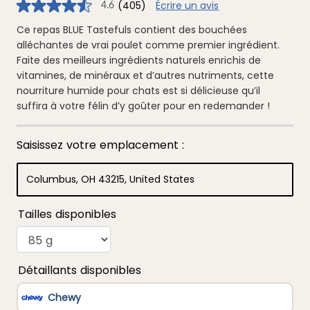
(405)
Écrire un avis
4.6
4.6
étoiles
sur
Ce repas BLUE Tastefuls contient des bouchées
5
alléchantes de vrai poulet comme premier ingrédient.
,
valeur
Faite des meilleurs ingrédients naturels enrichis de
de
vitamines, de minéraux et d’autres nutriments, cette
note
moyenne.
nourriture humide pour chats est si délicieuse qu’il
Read
suffira à votre félin d’y goûter pour en redemander !
405
Reviews.
Lien
vers
la
même
page.