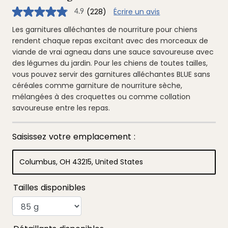
(228)
Écrire un avis
4.9
4.9
étoiles
sur
Les garnitures alléchantes de nourriture pour chiens
5
rendent chaque repas excitant avec des morceaux de
,
valeur
viande de vrai agneau dans une sauce savoureuse avec
de
des légumes du jardin. Pour les chiens de toutes tailles,
note
moyenne.
vous pouvez servir des garnitures alléchantes BLUE sans
Read
céréales comme garniture de nourriture sèche,
228
Reviews.
mélangées à des croquettes ou comme collation
Lien
vers
savoureuse entre les repas.
la
même
page.