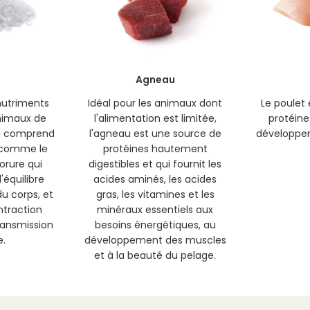
Agneau
 nutriments
Idéal pour les animaux dont
Le poulet
nimaux de
l'alimentation est limitée,
protéine
i comprend
l'agneau est une source de
développe
s comme le
protéines hautement
orure qui
digestibles et qui fournit les
'équilibre
acides aminés, les acides
du corps, et
gras, les vitamines et les
ntraction
minéraux essentiels aux
ransmission
besoins énergétiques, au
e.
développement des muscles
et à la beauté du pelage.