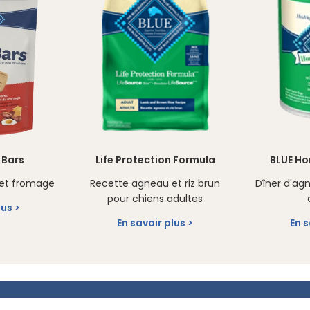
 Bars
Life Protection Formula
BLUE Ho
 et fromage
Recette agneau et riz brun
Dîner d'ag
pour chiens adultes
lus
En savoir plus
En s